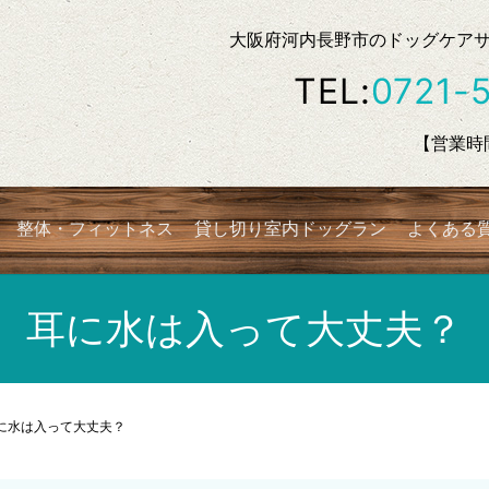
大阪府河内長野市のドッグケアサロン
TEL:
0721-
【営業時間
整体・フィットネス
貸し切り室内ドッグラン
よくある
耳に水は入って大丈夫？
に水は入って大丈夫？