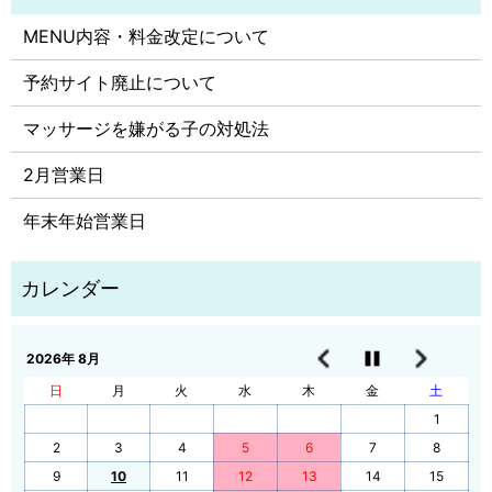
MENU内容・料金改定について
予約サイト廃止について
マッサージを嫌がる子の対処法
2月営業日
年末年始営業日
2026年 8月
日
月
火
水
木
金
土
1
2
3
4
5
6
7
8
9
10
11
12
13
14
15