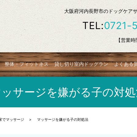
大阪府河内長野市のドッグケアサロン
TEL:
0721-
【営業時間
整体・フィットネス
貸し切り室内ドッグラン
よくある
マッサージを嫌がる子の対処
家でマッサージ
マッサージを嫌がる子の対処法