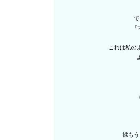
で
『
これは私の
揉もう