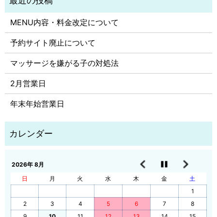
MENU内容・料金改定について
予約サイト廃止について
マッサージを嫌がる子の対処法
2月営業日
年末年始営業日
2026年 8月
日
月
火
水
木
金
土
1
2
3
4
5
6
7
8
9
10
11
12
13
14
15