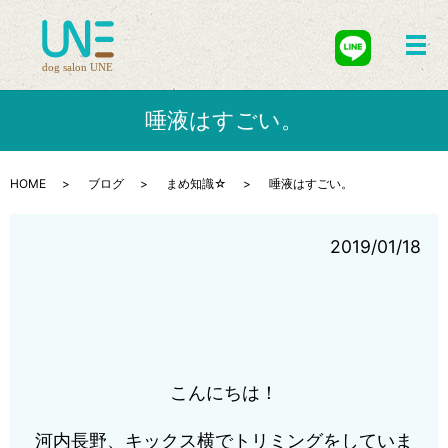
メ
唾液はすごい。
HOME
ブログ
まめ知識☆
唾液はすごい。
2019/01/18
こんにちは！
河内長野、キックス横でトリミングをしていま