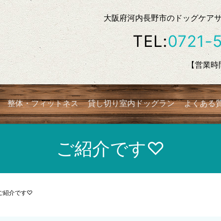
大阪府河内長野市のドッグケアサロン
TEL:
0721-
【営業時間
整体・フィットネス
貸し切り室内ドッグラン
よくある
ご紹介です♡
ご紹介です♡