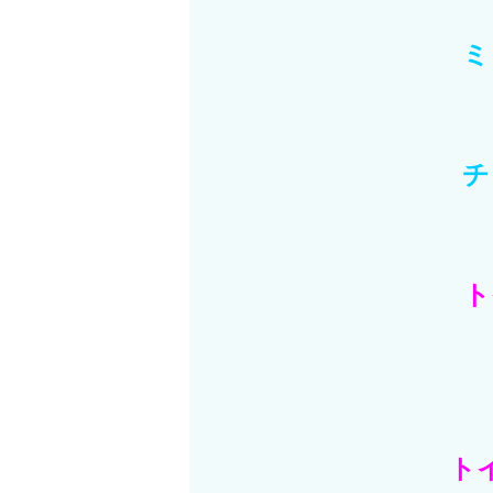
ミ
チ
ト
ト