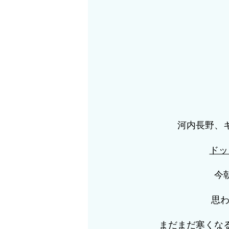
河内長野、
ドッ
今
思わ
まだまだ寒くな