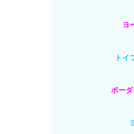
ヨ
トイ
ボーダ