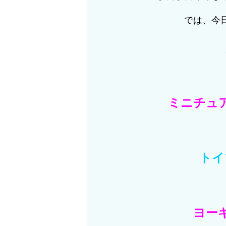
では、今
ミニチュ
トイ
ヨー