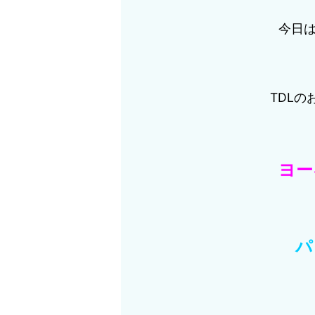
今日
TDL
ヨー
パ