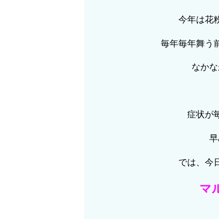
今年は花
毎年毎年舞う
なかな
症状が
早
では、今
マ