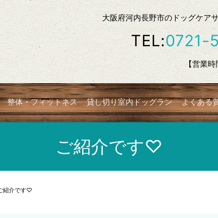
大阪府河内長野市のドッグケアサロン
TEL:
0721-
【営業時間
整体・フィットネス
貸し切り室内ドッグラン
よくある
ご紹介です♡
ご紹介です♡