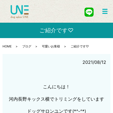
メ
ご紹介です♡
HOME
ブログ
可愛いお客様
ご紹介です♡
2021/08/12
こんにちは！
河内長野キックス横でトリミングをしています
ドッグサロンユン
です(*^-^*)