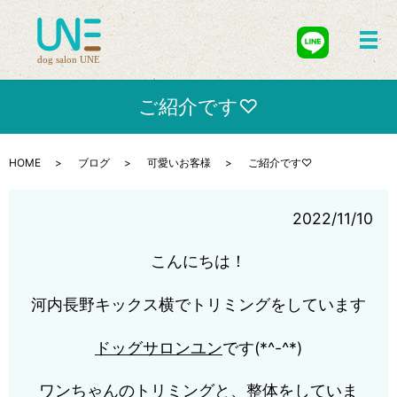
メ
ご紹介です♡
HOME
ブログ
可愛いお客様
ご紹介です♡
2022/11/10
こんにちは！
河内長野キックス横でトリミングをしています
ドッグサロンユン
です(*^-^*)
ワンちゃんのトリミングと、整体をしていま