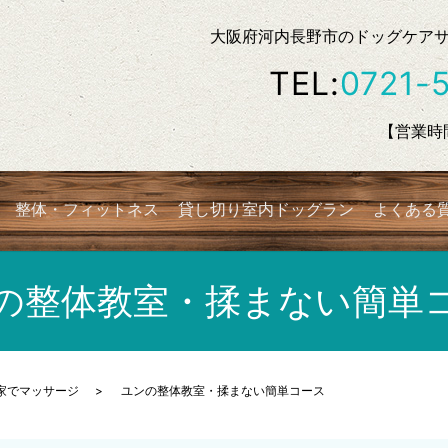
大阪府河内長野市のドッグケアサロン
TEL:
0721-
【営業時間
整体・フィットネス
貸し切り室内ドッグラン
よくある
の整体教室・揉まない簡単
家でマッサージ
ユンの整体教室・揉まない簡単コース