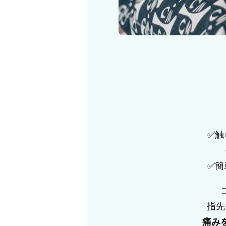
✅触
✅簡
指先
痛み