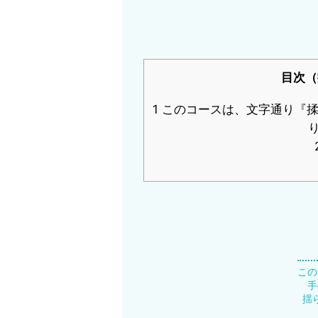
目次（
1
このコースは、文字通り『揉
この
手
揺