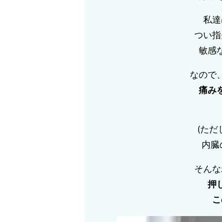
私達
つい指
敏感
なので
痛み
(た
内臓
そんな
押
こ