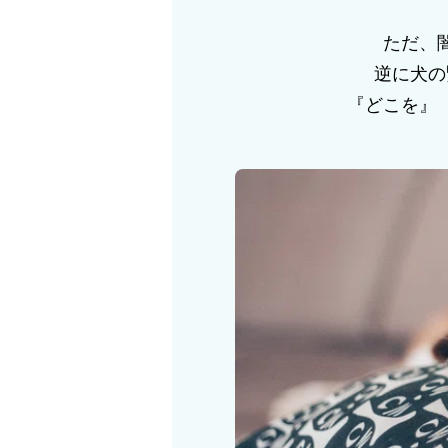
ただ、
逆に犬の
『どこを』