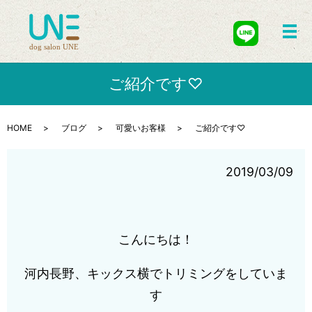
メ
ご紹介です♡
HOME
ブログ
可愛いお客様
ご紹介です♡
2019/03/09
こんにちは！
河内長野、キックス横でトリミングをしていま
す