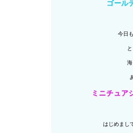
ゴール
今日も
と
海
ミニチュア
はじめまし