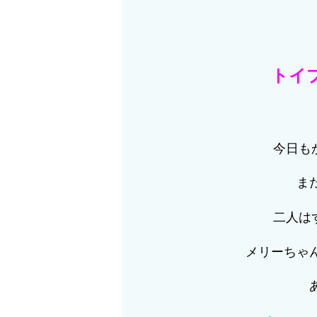
トイ
今日も
ま
二人はず
メリーちゃ