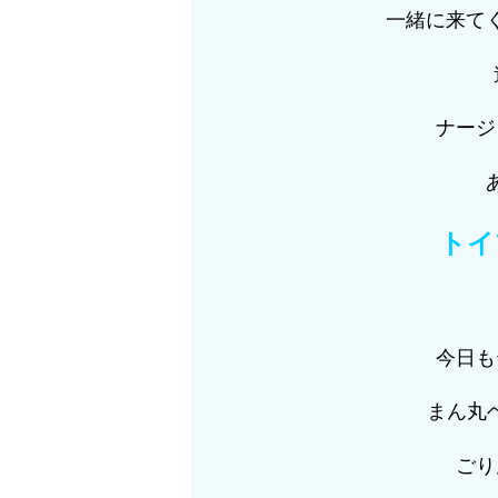
一緒に来て
ナージ
トイ
今日も
まん丸ヘ
ごり