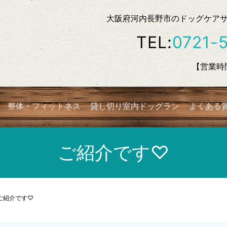
大阪府河内長野市のドッグケアサロン
TEL:
0721-
【営業時間
整体・フィットネス
貸し切り室内ドッグラン
よくある
ご紹介です♡
ご紹介です♡