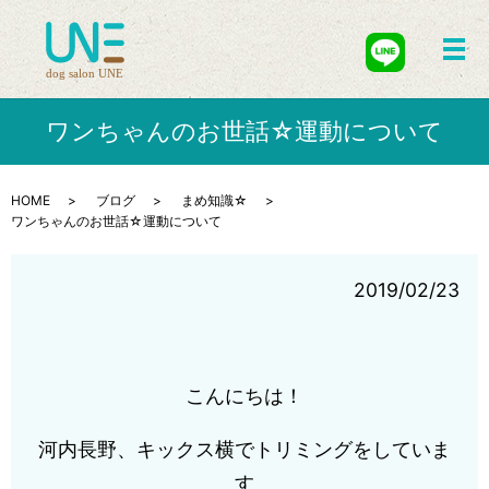
メ
ワンちゃんのお世話☆運動について
HOME
ブログ
まめ知識☆
ワンちゃんのお世話☆運動について
2019/02/23
こんにちは！
河内長野、キックス横でトリミングをしていま
す