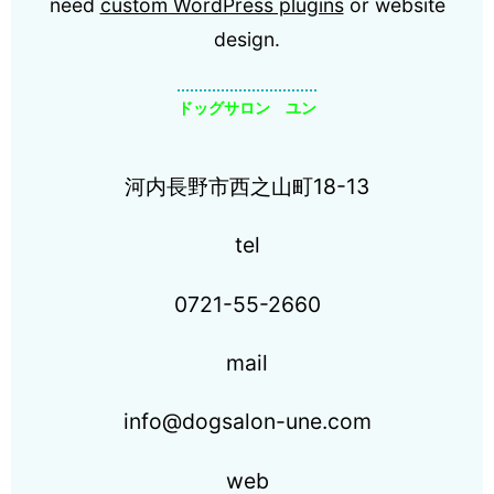
need
custom WordPress plugins
or website
design.
ドッグサロン ユン
河内長野市西之山町18-13
tel
0721-55-2660
mail
info@dogsalon-une.com
web